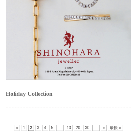
Holiday Collection
«
1
2
3
4
5
...
10
20
30
...
»
最後 »