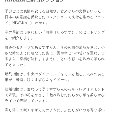
季節ごとに表情を変える自然や、古来からの文様といった、
日本の美意識を反映したコレクションで支持を集めるブラン
ド、NIWAKA（にわか）。
今の季節にふさわしい「白鈴（しろすず）」のセットリング
をご紹介します。
白鈴のモチーフであるすずらん。その純白の清らかさと、小
さな鈴のように連なった姿に、愛や幸せへの想いを重ね、古
来より「幸福が訪れますように」という願いを込めて贈られ
てきました。
婚約指輪は、中央のダイアモンドをそっと包む、丸みのある
形が、可憐に咲くすずらんをイメージ。
結婚指輪は、連なって咲くすずらんの花をメレダイアモンド
で表現。その花をやさしく包み込むおおらかな葉を柔らかな
ラインで表現しています。
寄り添って咲くすずらんのように、ふたりがいつも寄り添い