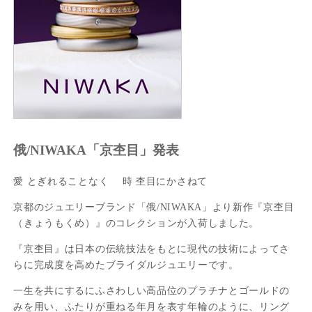
俄/NIWAKA「京杢目」発表
愛 とぎれることなく 時 杢目にかさねて
京都のジュエリーブランド「俄/NIWAKA」より新作『京杢目
（きょうもくめ）』のコレクションが入荷しました。
『京杢目』は日本の伝統技法をもとに現代の技術によってさ
らに完成度を高めたブライダルジュエリーです。
一生を共にするにふさわしい高品位のプラチナとゴールドの
みを用い、ふたりが重ねる年月を表す年輪のように、リング