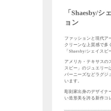
「Shaesby
ョン
ファッションと現代ア
クリーンな上質感で多
「Shaesby/シェイス
アメリカ・テキサスのスタ
スビー」のジュエリーは
バーニーズなどラグジ
います。
彫刻家出身のデザイナ
い造形美を誇る新作コ