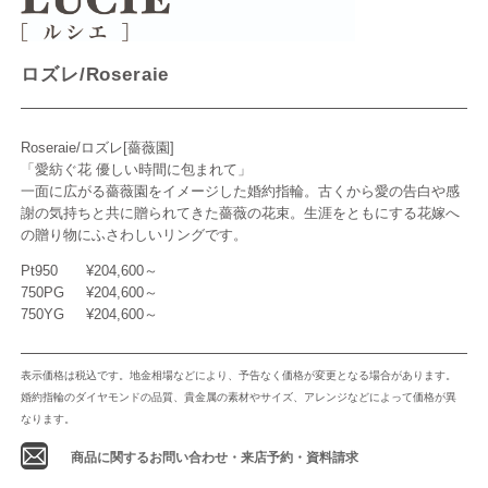
ロズレ/Roseraie
Roseraie/ロズレ[薔薇園]
「愛紡ぐ花 優しい時間に包まれて」
一面に広がる薔薇園をイメージした婚約指輪。古くから愛の告白や感
謝の気持ちと共に贈られてきた薔薇の花束。生涯をともにする花嫁へ
の贈り物にふさわしいリングです。
Pt950
¥204,600～
750PG
¥204,600～
750YG
¥204,600～
表示価格は税込です。地金相場などにより、予告なく価格が変更となる場合があります。
婚約指輪のダイヤモンドの品質、貴金属の素材やサイズ、アレンジなどによって価格が異
なります。
商品に関するお問い合わせ・来店予約・資料請求