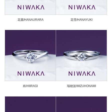
花麗/HANAURARA
花雪/HANAYUKI
柊/HIIRAGI
瑞穂波/MIZUHONAMI