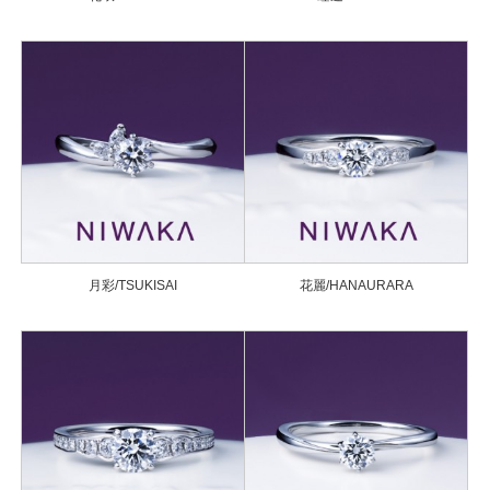
月彩/TSUKISAI
花麗/HANAURARA