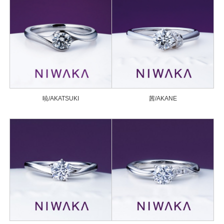
暁/AKATSUKI
茜/AKANE