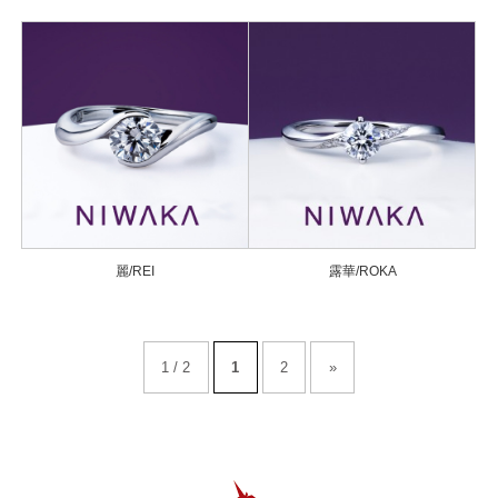
麗/REI
露華/ROKA
1 / 2
1
2
»