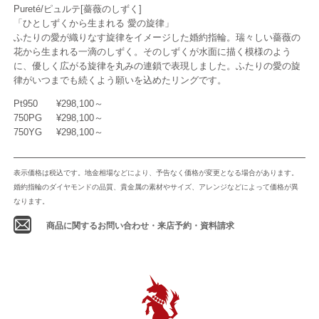
Pureté/ピュルテ[薔薇のしずく]
「ひとしずくから生まれる 愛の旋律」
ふたりの愛が織りなす旋律をイメージした婚約指輪。瑞々しい薔薇の
花から生まれる一滴のしずく。そのしずくが水面に描く模様のよう
に、優しく広がる旋律を丸みの連鎖で表現しました。ふたりの愛の旋
律がいつまでも続くよう願いを込めたリングです。
Pt950
¥298,100～
750PG
¥298,100～
750YG
¥298,100～
表示価格は税込です。地金相場などにより、予告なく価格が変更となる場合があります。
婚約指輪のダイヤモンドの品質、貴金属の素材やサイズ、アレンジなどによって価格が異
なります。
商品に関するお問い合わせ・来店予約・資料請求