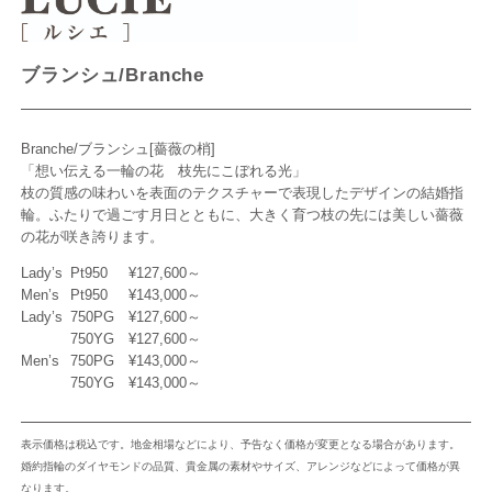
ブランシュ/Branche
Branche/ブランシュ[薔薇の梢]
「想い伝える一輪の花 枝先にこぼれる光」
枝の質感の味わいを表面のテクスチャーで表現したデザインの結婚指
輪。ふたりで過ごす月日とともに、大きく育つ枝の先には美しい薔薇
の花が咲き誇ります。
Lady’s
Pt950
¥127,600～
Men’s
Pt950
¥143,000～
Lady’s
750PG
¥127,600～
750YG
¥127,600～
Men’s
750PG
¥143,000～
750YG
¥143,000～
表示価格は税込です。地金相場などにより、予告なく価格が変更となる場合があります。
婚約指輪のダイヤモンドの品質、貴金属の素材やサイズ、アレンジなどによって価格が異
なります。