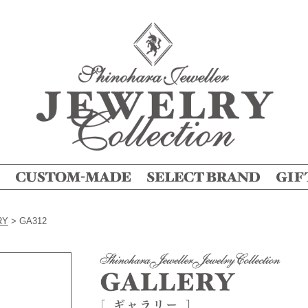
RY
>
GA312